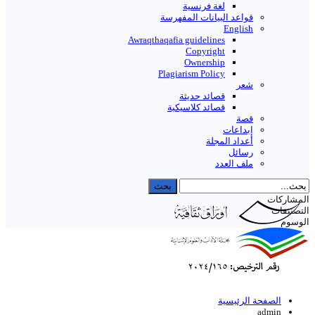
لغة فرنسية
قواعد البیانات المفهرسة
English
Awraqthaqafia guidelines
Copyright
Ownership
Plagiarism Policy
شعر
قصائد حديثة
قصائد كلاسيكية
قصة
إبداعات
أعداد المجلة
رسائل
ملف العدد
المشاركات
التصنيفات
الوسوم
الصفحة الرئيسية
admin