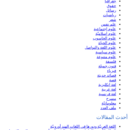
جغرافيا
حقوق
رسائل
رياضيات
شعر
علم نفس
علوم إجتماعية
علوم إسلاميّة
علوم الحاسوب
علوم الحياة
علوم اللغة والتواصل
علوم سياسية
علوم متنوعة
فلسفة
فنون جميلة
فيزياء
قصائد حديثة
قصة
لغة إنكليزية
لغة عربية
لغة فرنسية
مسرح
معلوماتيّة
ملف العدد
أحدث المقالات
اللغة العربيّة ودورها في اللغات الهند أوروبيّة