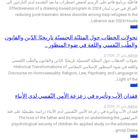
فاعليّة برنامج قائم على الرسم لخفض اضطراب ما بعد الصّدمة لدى النازحين الى
العراق في حرب لبنان 2024 Effectiveness of a drawing-based program in
reducing post-traumatic stress disorder among Iraqi refugees in the
Lebanon war 2024 Houda…
أبحاث
تحولات الخطاب حول المثليّة الجنسيّة تاريخيًا: الدّين والقانون
والطّب النّفسي واللغة في ضوء المنظور…
Admin
مايو 21, 2026
0
تحولات الخطاب حول المثليّة الجنسيّة تاريخيًا: الدّين والقانون والطّب النّفسي
واللغة في ضوء المنظور الإسلامي المعاصر Historical Transformations of
Discourse on Homosexuality: Religion, Law, Psychiatry, and Language in
Light of the…
أبحاث
فقدان الأب وتأثيره في زعزعة الأمن النّفسي لدى الأبناء
Admin
مايو 21, 2026
0
فقدان الأب وتأثيره في زعزعة الأمن النّفسي لدى الأبناء دراسة تطبيقيّة على فئة
المراهقين The loss of the father and its impact on undermining the
psychological security of children An applied study on the adolescent
group Diana…
أبحاث