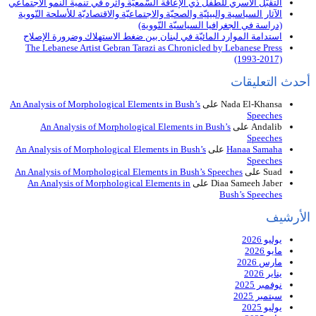
التقبّل الأُسري للطفل ذي الإعاقة السّمعيّة وأثره في تنمية النمو الاجتماعي
الآثار السياسية والبيئيّة والصحيّة والاجتماعيّة والاقتصاديّة للأسلحة النّووية
(دراسة في الجغرافيا السياسيّة النّووية)
استدامة الموارد المائيّة في لبنان بين ضغط الاستهلاك وضرورة الإصلاح
The Lebanese Artist Gebran Tarazi as Chronicled by Lebanese Press
(1993-2017)
أحدث التعليقات
Nada El-Khansa
على
An Analysis of Morphological Elements in Bush’s
Speeches
Andalib
على
An Analysis of Morphological Elements in Bush’s
Speeches
Hanaa Samaha
على
An Analysis of Morphological Elements in Bush’s
Speeches
Suad
على
An Analysis of Morphological Elements in Bush’s Speeches
Diaa Sameeh Jaber
على
An Analysis of Morphological Elements in
Bush’s Speeches
الأرشيف
يوليو 2026
مايو 2026
مارس 2026
يناير 2026
نوفمبر 2025
سبتمبر 2025
يوليو 2025