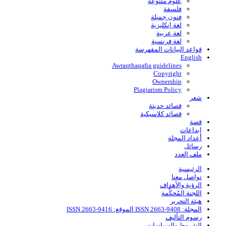
علوم متنوعة
فلسفة
فنون جميلة
لغة إنكليزية
لغة عربية
لغة فرنسية
قواعد البیانات المفهرسة
English
Awraqthaqafia guidelines
Copyright
Ownership
Plagiarism Policy
شعر
قصائد حديثة
قصائد كلاسيكية
قصة
إبداعات
أعداد المجلة
رسائل
ملف العدد
الرئيسية
تواصل معنا
الرؤية والأهداف
اللجنة المُحكِّمة
هيئة التحرير
المجلة: ISSN 2663-9408 الموقع: ISSN 2663-9416
رسوم التأليف
الشروط والسياسات