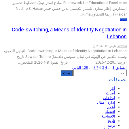
Framework for Educational Excellence نماذج استراتيجيّة لتخطيط تحسين
المدارس: إطار مقارن للتميز التّعليمي ندين حسن حيدر Nadine S. Hasan
Haidar() ريما النّحفاويRima…
أبحاث
Code-switching, a Means of Identity Negotiation in
Lebanon
Admin
مارس 10, 2026
0
Code-switching, a Means of Identity Negotiation in Lebanon التّبديل اللغوي،
وسيلة للتّعبير عن الهُويّة في لبنان سوسن طعمة() Sawsan Tohme تاريخ
الإرسال:29-12-2025 تاريخ القبول:8-1-2026 الملخص…
السابق
1
…
4
5
6
7
8
…
129
التالي
تصنيفات
آثار
أبحاث
إبداعات
إدارة أعمال
إعلام
اقتصاد
الافتتاحية
تاريخ
تربية