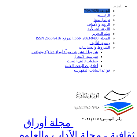
المزيد
الجمعة 7/08/2026
الرئيسية
تواصل معنا
الرؤية والأهداف
اللجنة المُحكِّمة
هيئة التحرير
المجلة: ISSN 2663-9408 الموقع: ISSN 2663-9416
رسوم التأليف
الشروط والسياسات
شروط النشر في مجلّة أوراق ثقافيّة وقواعده
سياسية الانتحال
خطوات تأليف البحث
أخلاقيات البحث العامة
قواعد البیانات المفهرسة
مجلة أوراق
ثقافية - مجلة الآداب والعلوم