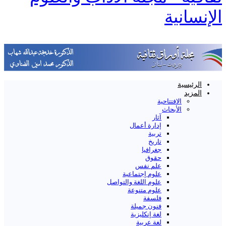
الإنسانية
الرئيسية
المزيد
الافتتاحية
الأبحاث
آثار
إدارة أعمال
تربية
تاريخ
جغرافيا
حقوق
علم نفس
علوم إجتماعية
علوم اللغة والتواصل
علوم متنوعة
فلسفة
فنون جميلة
لغة إنكليزية
لغة عربية