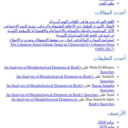
ملف العدد
أحدث المقالات
اللغة العربيّة ودورها في اللغات الهند أوروبيّة
التقبّل الأُسري للطفل ذي الإعاقة السّمعيّة وأثره في تنمية النمو الاجتماعي
الآثار السياسية والبيئيّة والصحيّة والاجتماعيّة والاقتصاديّة للأسلحة النّووية
(دراسة في الجغرافيا السياسيّة النّووية)
استدامة الموارد المائيّة في لبنان بين ضغط الاستهلاك وضرورة الإصلاح
The Lebanese Artist Gebran Tarazi as Chronicled by Lebanese Press
(1993-2017)
أحدث التعليقات
Nada El-Khansa
على
An Analysis of Morphological Elements in Bush’s
Speeches
Andalib
على
An Analysis of Morphological Elements in Bush’s
Speeches
Hanaa Samaha
على
An Analysis of Morphological Elements in Bush’s
Speeches
Suad
على
An Analysis of Morphological Elements in Bush’s Speeches
Diaa Sameeh Jaber
على
An Analysis of Morphological Elements in
Bush’s Speeches
الأرشيف
يوليو 2026
مايو 2026