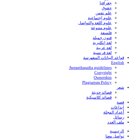
جغرافيا
حقوق
علم نفس
علوم إجتماعية
علوم اللغة والتواصل
علوم متنوعة
فلسفة
فنون جميلة
لغة إنكليزية
لغة عربية
لغة فرنسية
قواعد البیانات المفهرسة
English
Awraqthaqafia guidelines
Copyright
Ownership
Plagiarism Policy
شعر
قصائد حديثة
قصائد كلاسيكية
قصة
إبداعات
أعداد المجلة
رسائل
ملف العدد
الرئيسية
تواصل معنا