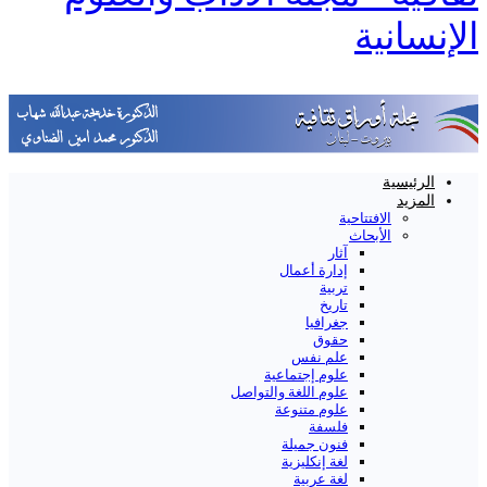
الإنسانية
الرئيسية
المزيد
الافتتاحية
الأبحاث
آثار
إدارة أعمال
تربية
تاريخ
جغرافيا
حقوق
علم نفس
علوم إجتماعية
علوم اللغة والتواصل
علوم متنوعة
فلسفة
فنون جميلة
لغة إنكليزية
لغة عربية