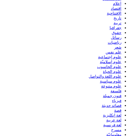
إعلام
اقتصاد
الافتتاحية
تاريخ
تربية
جغرافيا
حقوق
رسائل
رياضيات
شعر
علم نفس
علوم إجتماعية
علوم إسلاميّة
علوم الحاسوب
علوم الحياة
علوم اللغة والتواصل
علوم سياسية
علوم متنوعة
فلسفة
فنون جميلة
فيزياء
قصائد حديثة
قصة
لغة إنكليزية
لغة عربية
لغة فرنسية
مسرح
معلوماتيّة