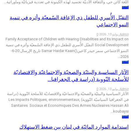
اللغة كائن حي، والثقافة الأدبيّة تجسيد لهذه الكينونة في تعددية فيزيائيّة وماورائية…
أبحاث
التقبّل الأُسري للطفل ذي الإعاقة السّمعيّة وأثره في تنمية
النمو الاجتماعي
Admin
يوليو 13, 2026
0
Family Acceptance of Children with Hearing Disabilities and Its Impact on
Social Development التقبّل الأُسري للطفل ذي الإعاقة السّمعيّة وأثره في تنمية
النمو الاجتماعي سمر حيدر كاعين()Samar Haidar Kaain تاريخ الإرسال:20-6-
2026…
أبحاث
الآثار السياسية والبيئيّة والصحيّة والاجتماعيّة والاقتصاديّة
للأسلحة النّووية (دراسة في الجغرافيا…
Admin
يوليو 13, 2026
0
الآثار السياسية والبيئيّة والصحيّة والاجتماعيّة والاقتصاديّة للأسلحة النّووية (دراسة
في الجغرافيا السياسيّة النّووية) Les Impacts Politiques, environnementaux,
Sanitaires Sociaux et Economiques Des Armes Nucleaires Hassan Ali
koubaysi…
أبحاث
استدامة الموارد المائيّة في لبنان بين ضغط الاستهلاك