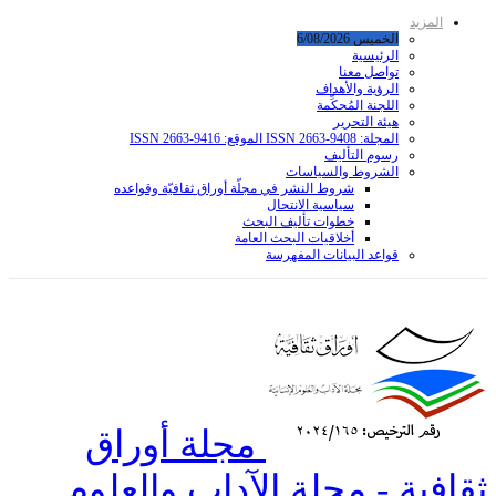
المزيد
الخميس 6/08/2026
الرئيسية
تواصل معنا
الرؤية والأهداف
اللجنة المُحكِّمة
هيئة التحرير
المجلة: ISSN 2663-9408 الموقع: ISSN 2663-9416
رسوم التأليف
الشروط والسياسات
شروط النشر في مجلّة أوراق ثقافيّة وقواعده
سياسية الانتحال
خطوات تأليف البحث
أخلاقيات البحث العامة
قواعد البیانات المفهرسة
مجلة أوراق
ثقافية - مجلة الآداب والعلوم