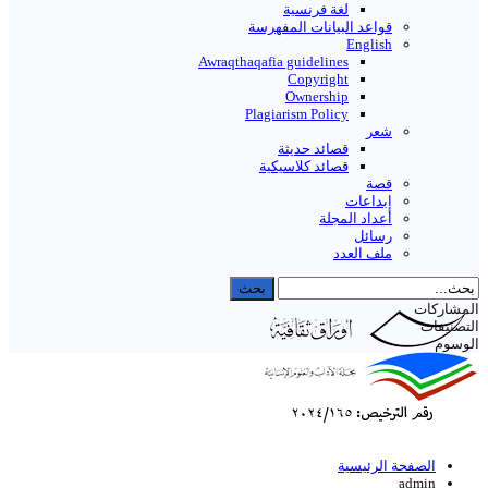
لغة فرنسية
قواعد البیانات المفهرسة
English
Awraqthaqafia guidelines
Copyright
Ownership
Plagiarism Policy
شعر
قصائد حديثة
قصائد كلاسيكية
قصة
إبداعات
أعداد المجلة
رسائل
ملف العدد
المشاركات
التصنيفات
الوسوم
الصفحة الرئيسية
admin