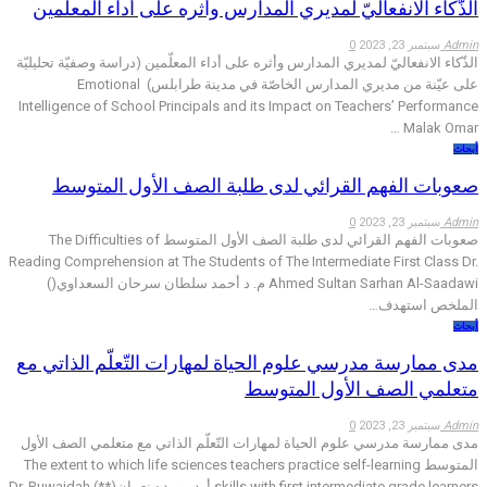
الذّكاء الانفعاليّ لمديري المدارس وأثره على أداء المعلّمين
Admin
سبتمبر 23, 2023
0
الذّكاء الانفعاليّ لمديري المدارس وأثره على أداء المعلّمين (دراسة وصفيّة تحليليّة
على عيّنة من مديري المدارس الخاصّة في مدينة طرابلس) Emotional
Intelligence of School Principals and its Impact on Teachers’ Performance
Malak Omar…
أبحاث
صعوبات الفهم القرائي لدى طلبة الصف الأول المتوسط
Admin
سبتمبر 23, 2023
0
صعوبات الفهم القرائي لدى طلبة الصف الأول المتوسط The Difficulties of
Reading Comprehension at The Students of The Intermediate First Class Dr.
Ahmed Sultan Sarhan Al-Saadawi م. د أحمد سلطان سرحان السعداوي()
الملخص استهدف…
أبحاث
مدى ممارسة مدرسي علوم الحياة لمهارات التّعلّم الذاتي مع
متعلمي الصف الأول المتوسط
Admin
سبتمبر 23, 2023
0
مدى ممارسة مدرسي علوم الحياة لمهارات التّعلّم الذاتي مع متعلمي الصف الأول
المتوسط The extent to which life sciences teachers practice self-learning
skills with first intermediate grade learners أ. د. رويده نعمان(**) Dr. Ruwaidah