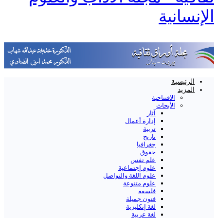
الإنسانية
الرئيسية
المزيد
الافتتاحية
الأبحاث
آثار
إدارة أعمال
تربية
تاريخ
جغرافيا
حقوق
علم نفس
علوم إجتماعية
علوم اللغة والتواصل
علوم متنوعة
فلسفة
فنون جميلة
لغة إنكليزية
لغة عربية