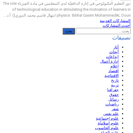
دور التعليم التكنولوجي في إثارة الدافعيّة لدى المتعلمين في مادة الفيزياء The role
of technological education in stimulating the motivation of learners in
physics Ibtihal Qasim MohammedAL Douri ابتهال قاسم محمد الدوري() أ.د.…
المشاركات القديمة
أحدث المشاركات
تصنيفات
آثار
أبحاث
إبداعات
إدارة أعمال
إعلام
اقتصاد
الافتتاحية
تاريخ
تربية
جغرافيا
حقوق
رسائل
رياضيات
شعر
علم نفس
علوم إجتماعية
علوم إسلاميّة
علوم الحاسوب
علوم الحياة