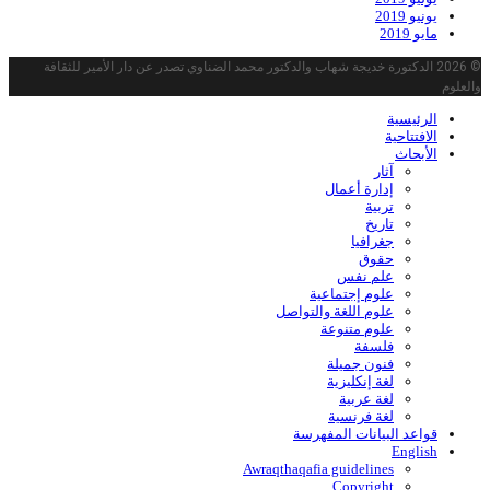
يونيو 2019
مايو 2019
© 2026 الدكتورة خديجة شهاب والدكتور محمد الضناوي تصدر عن دار الأمير للثقافة
والعلوم
الرئيسية
الافتتاحية
الأبحاث
آثار
إدارة أعمال
تربية
تاريخ
جغرافيا
حقوق
علم نفس
علوم إجتماعية
علوم اللغة والتواصل
علوم متنوعة
فلسفة
فنون جميلة
لغة إنكليزية
لغة عربية
لغة فرنسية
قواعد البیانات المفهرسة
English
Awraqthaqafia guidelines
Copyright