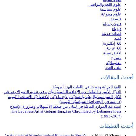
علوم اللغة والتواصل
علوم سياسية
علوم متنوعة
فلسفة
فنون جميلة
فيزياء
قصائد حديثة
قصة
لغة إنكليزية
لغة عربية
لغة فرنسية
مسرح
معلوماتيّة
ملف العدد
أحدث المقالات
اللغة العربيّة ودورها في اللغات الهند أوروبيّة
التقبّل الأُسري للطفل ذي الإعاقة السّمعيّة وأثره في تنمية النمو الاجتماعي
الآثار السياسية والبيئيّة والصحيّة والاجتماعيّة والاقتصاديّة للأسلحة النّووية
(دراسة في الجغرافيا السياسيّة النّووية)
استدامة الموارد المائيّة في لبنان بين ضغط الاستهلاك وضرورة الإصلاح
The Lebanese Artist Gebran Tarazi as Chronicled by Lebanese Press
(1993-2017)
أحدث التعليقات
Nada El-Khansa
على
An Analysis of Morphological Elements in Bush’s