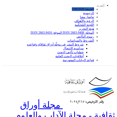
المزيد
الجمعة 7/08/2026
الرئيسية
تواصل معنا
الرؤية والأهداف
اللجنة المُحكِّمة
هيئة التحرير
المجلة: ISSN 2663-9408 الموقع: ISSN 2663-9416
رسوم التأليف
الشروط والسياسات
شروط النشر في مجلّة أوراق ثقافيّة وقواعده
سياسية الانتحال
خطوات تأليف البحث
أخلاقيات البحث العامة
قواعد البیانات المفهرسة
مجلة أوراق
ثقافية - مجلة الآداب والعلوم