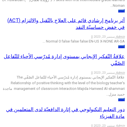
Noman…
أبحاث
أثر برنامج إرشادي قائم على العلاج بالتّقبل والالتزام (ACT)
في خفض حساسيّة النقد
Admin
سبتمبر 23, 2023
0
…
Normal 0 false false false EN-US X-NONE AR-SA
أبحاث
علاقةُ التّفكير الإيجابي بمستوى إدارة مُدرّسي الأحياء للتّفاعل
الصّفّي
Admin
سبتمبر 23, 2023
0
علاقةُ التّفكير الإيجابي بمستوى إدارة مُدرّسي الأحياء للتّفاعل الصّفّي The
Relationship of positive thinking with the level of the biology teacher’s
management of classroom Interaction Majida Hameed Al-shammari ماجدة
حميد منزل…
أبحاث
دور التعليم التكنولوجي في إثارة الدافعيّة لدى المتعلمين في
مادة الفيزياء
Admin
سبتمبر 23, 2023
0