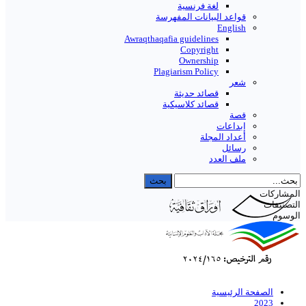
لغة فرنسية
قواعد البیانات المفهرسة
English
Awraqthaqafia guidelines
Copyright
Ownership
Plagiarism Policy
شعر
قصائد حديثة
قصائد كلاسيكية
قصة
إبداعات
أعداد المجلة
رسائل
ملف العدد
المشاركات
التصنيفات
الوسوم
الصفحة الرئيسية
2023