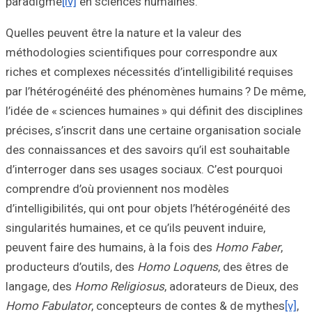
paradigme
[iv]
en 
Quelles peuvent êt
méthodologies sc
riches et complex
par l’hétérogén
l’idée de « scien
précises, s’inscr
des connaissances
d’interroger dan
comprendre d’où
d’intelligibilités
singularités humai
peuvent faire des
producteurs d’out
langage, des
Hom
Homo Fabulator