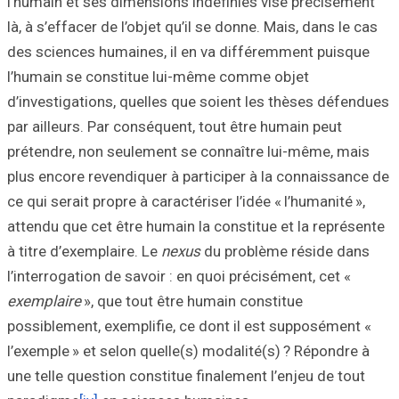
l’humain et ses 
là, à s’effacer de
des sciences hum
l’humain se cons
d’investigations,
par ailleurs. Par
prétendre, non s
plus encore reven
ce qui serait prop
attendu que cet ê
à titre d’exemplai
l’interrogation de
exemplaire
», que
possiblement, exe
l’exemple » et se
une telle questio