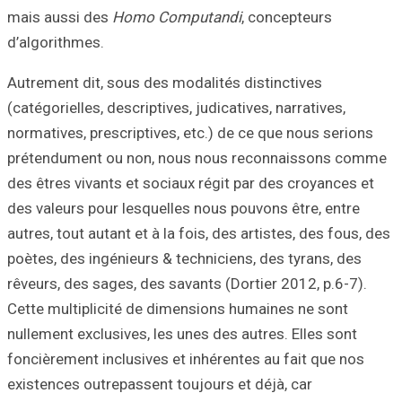
mais aussi des
H
d’algorithmes.
Autrement dit, so
(catégorielles, de
normatives, presc
prétendument ou
des êtres vivants
des valeurs pour 
autres, tout autan
poètes, des ingén
rêveurs, des sage
Cette multiplici
nullement exclusi
foncièrement incl
existences outrep