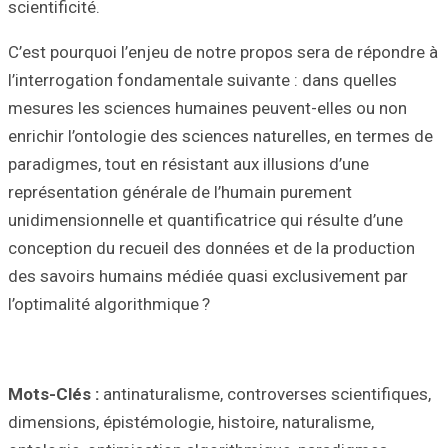
scientificité.
C’est pourquoi l’
l’interrogation f
mesures les scie
enrichir l’ontolo
paradigmes, tout 
représentation g
unidimensionnelle
conception du re
des savoirs huma
l’optimalité algor
Mots-Clés :
antin
dimensions, épist