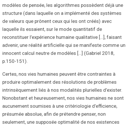
modèles de pensé
structure (dans 
de valeurs que pr
laquelle ils essai
reconstituer l’exp
advenir, une réal
innocent calcul n
p.150-151).
Certes, nos vies 
produire optimal
intrinsèquement l
Nonobstant et he
aucunement soumis
présumée absolue
seulement, une s