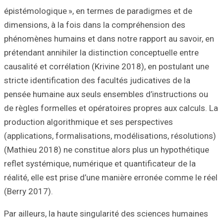
épistémologique 
dimensions, à la
phénomènes humai
prétendant annihi
causalité et corr
stricte identifica
pensée humaine a
de règles formell
production algor
(applications, fo
(Mathieu 2018) n
reflet systémique
réalité, elle est
(Berry 2017).
Par ailleurs, la 