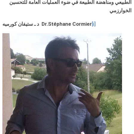
العامة للتحسين
د ـ
ستيفان كورميه