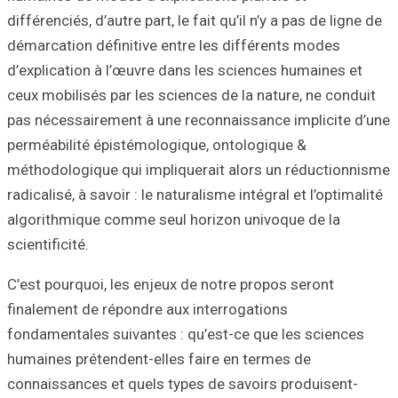
différenciés, d’aut
démarcation défi
d’explication à l
ceux mobilisés pa
pas nécessaireme
perméabilité épi
méthodologique q
radicalisé, à savoi
algorithmique co
scientificité.
C’est pourquoi, l
finalement de ré
fondamentales su
humaines prétend
connaissances et