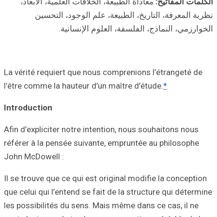
لمية، الأبعاد،
، التحسين
ة.
La vérité requier
l’être comme la h
Introduction
Afin d’expliciter
référer à la pens
John McDowell :
Il se trouve que 
que celui qui l’en
les possibilités 