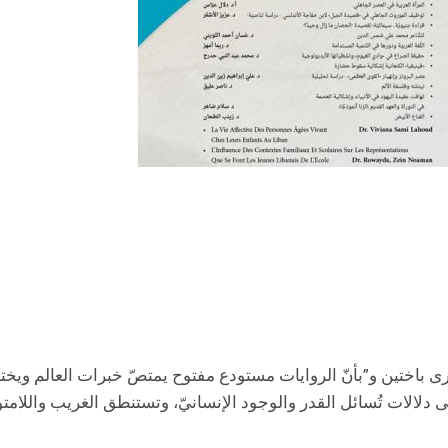
يرى باختين و”بأنّ الروايات مستودع مفتوح يمتصّ خبرات العالم ويختز
دلالات تُسائل القدر والوجود الإنسانيّ، وتستنطق الغريب واللامتوقّع