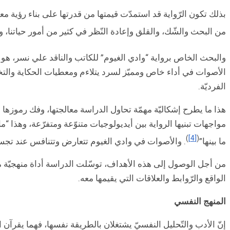
بذلك تكون الرّواية قد استمدّت قيمتها من قدرتها على بناء رؤية معمّق
من البحث والشّك، والقلق وإعادة النّظر في كثير من أمور حياتنا، وا
والبحث الخاص برواية “وادي الغيوم” للكاتب والناقد علي نسر، هو مح
الأصوات في أداء خاص ومميّز لسرد يتلاءم ومعطيات الحكاية والتخييل
الفرديّة.
هذا ما يطرح إشكاليّة مهمّة تحاول الدراسة معالجتها، وفك رموزه
مواجهات تبنيها الرواية بين أيديولوجيات متنوّعة ومتفرّعة، وهذا
)
[4]
(
ما بينها”
. والأصوات في وادي الغيوم تتعارض وتتنافس عند تجسيدها ق
من أجل الوصول إلى هذه الأهداف، توسّلت الدراسة أداة منهجيّة من 
الواقع والرّوابط والعلاقات التي يقيمها معه.
المنهج النفسي
إنّ الأدب والتّحليل النفسيّ يشتغلان بالطريقة نفسها، فهما يقرآن 