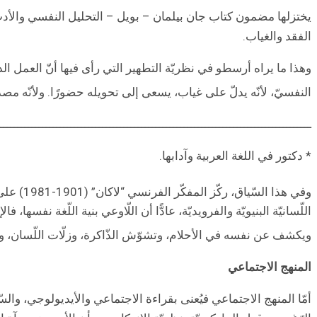
يختزلها مضمون كتاب جان بيلمان – بويل – التحليل النفسي والأد
الفقد والغياب.
وهذا ما يراه أرسطو في نظريّة التطهير التي رأى فيها أنّ العمل الد
النفسيّ، لأنّه يدلّ على غياب، يسعى إلى تحويله حضورًا. ولأنّه 
ــــــــــــــــــــــــــــــــــــــــــــــــــــــــــــــــــــــــــــــــــــــــ
* دكتور في اللغة العربية وآدابها.
وفي هذا السّياق، ركّز المفكّر الفرنسي “لاكان” (1901-1981) على علاقة الذّات باللّغة، وربط نصّ فرويد النّظري بنصّ الأدب التخييلي ليقبض على الحقيقة
اللّسانيّة البنيويّة والفرويديّة، عادًّا أن اللّاوعي بنية اللّغة نفسها
ويكشف عن نفسه في الأحلام، وتشوّش الذّاكرة، وزلّات اللّسان، وتك
المنهج الاجتماعي
أمّا المنهج الاجتماعي فيُعنى بقراءة الاجتماعي والأيديولوجي، والسّ