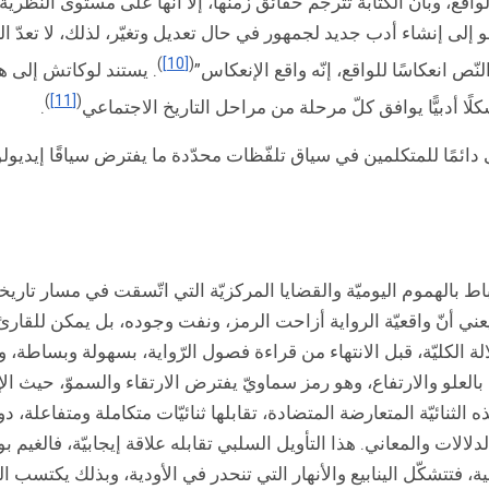
واقع، وبأنّ الكتابة تترجم حقائق زمنها، إلا أنّها على مستوى النظري
إلى إنشاء أدب جديد لجمهور في حال تعديل وتغيّر، لذلك، لا تعدّ ال
)
[10]
(
. يستند لوكاتش إلى ه
)
[11]
(
كلًا أدبيًّا يوافق كلّ مرحلة من مراحل التاريخ الاجتماعي
.
رى أنّ الشكل اللغوي يعطى دائمًا للمتكلمين في سياق تلفّظات محدّدة ما يفترض سيا
باط بالهموم اليوميّة والقضايا المركزيّة التي اتّسقت في مسار تار
عني أنّ واقعيّة الرواية أزاحت الرمز، ونفت وجوده، بل يمكن للقارئ أو
الة الكليّة، قبل الانتهاء من قراءة فصول الرّواية، بسهولة وبساطة، ول
بالعلو والارتفاع، وهو رمز سماويّ يفترض الارتقاء والسموّ، حيث الإتس
نائيّة المتعارضة المتضادة، تقابلها ثنائيّات متكاملة ومتفاعلة، دور
لالات والمعاني. هذا التأويل السلبي تقابله علاقة إيجابيّة، فالغيم ب
، فتتشكّل الينابيع والأنهار التي تنحدر في الأودية، وبذلك يكتسب الماء