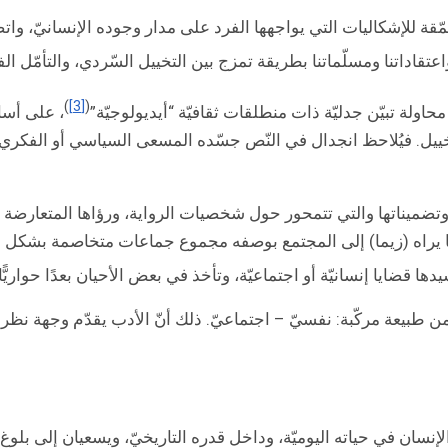
ة للإشكاليات التي يواجهها الفرد على مدار وجوده الإنسانيّ، واتصاله ا
عتقاداتنا ومسلّماتنا بطريقة تمزج بين التخييل السّردي، والتأمّل ا
)
[3]
(
اولة تبيّن جدليّة ذات منطلقات ثقافيّة “أيديولوجيّة”
، على أساس
. فيُلاحظ انجدال في النّص جسّده المسعى السياسي أو الفكري بالمسع
ا وتضميناتها والتي تتمحور حول شخصيات الرواية، ورؤاها المتعارض
 “ما يراه (زيما) إلى المجتمع بوصفه مجموع جماعات متخاصمة بشكل 
ضايا إنسانيّة أو اجتماعيّة، وتأخذ في بعض الأحيان بعدًا حواريًّا وأ
طبيعة مركّبة: نفسيّ – اجتماعيّ. ذلك أنّ الأدب يقدّم وجهة نظر ح
الإنسان في حياته اليوميّة، وداخل قدره التاريخيّ، ويسعيان إلى بل