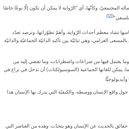
لمجتمعيّ، وكأنّها، أي “الرّواية لا يمكن أن تكون إلّا نوعًا خاصًا
)
[2]
(
لفلسفي”
.
ها تشاد معظم أحداث الرّواية، وأهمّ تطوّراتها، وترصد تعدّد
ى الغرامي، وهي ثنائيّة بين تأكيد الذاتيّة الجماعيّة والذاتيّة
ة وما يعتمل فيها من صراعات واضطرابات، وما تفضي إليه من
ما، يمكن للغاتها الجماعية (السوسيولكتات) أن تدخل في نزاع في
يديولوجيًّا.
ول واقع الإنسان ووسطه، والكيفيّة التي يدرك بها الإنسان هذا
وغ حقائق بالحديث عن الإنسان وهو يتحدّث. وهذه من العناصر التي