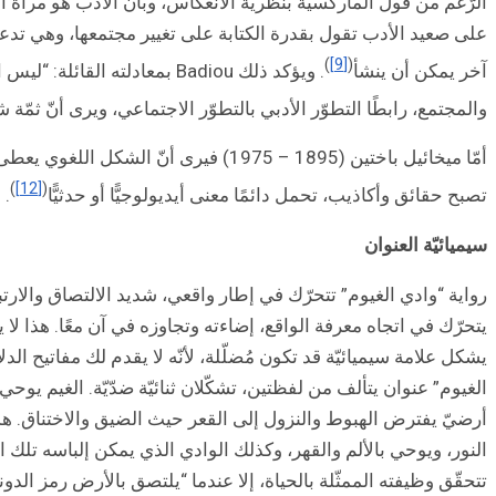
الرّغم من قول الماركسيّة بنظريّة الانعكاس، وبأن الأدب هو مرآة ال
على صعيد الأدب تقول بقدرة الكتابة على تغيير مجتمعها، وهي تدعو 
)
[9]
(
آخر يمكن أن ينشأ
. ويؤكد ذلك Badiou بمعادلته القائلة: “ليس النّص انعكاسًا للواقع، إنّه واقع الإنعكاس”
والمجتمع، رابطًا التطوّر الأدبي بالتطوّر الاجتماعي، ويرى أنّ ثمّة ش
أمّا ميخائيل باختين (1895 – 1975) في
)
[12]
(
تصبح حقائق وأكاذيب، تحمل دائمًا معنى أيديولوجيًّا أو حدثيًّا
.
سيميائيّة العنوان
رواية “وادي الغيوم” تتحرّك في إطار واقعي، شديد الالتصاق والارت
يتحرّك في اتجاه معرفة الواقع، إضاءته وتجاوزه في آن معًا. هذا لا ي
يشكل علامة سيميائيّة قد تكون مُضلّلة، لأنّه لا يقدم لك مفاتيح الدل
الغيوم” عنوان يتألف من لفظتين، تشكّلان ثنائيّة ضدّيّة. الغيم يوحي 
أرضيّ يفترض الهبوط والنزول إلى القعر حيث الضيق والاختناق. هذه الث
النور، ويوحي بالألم والقهر، وكذلك الوادي الذي يمكن إلباسه تلك الد
تتحقّق وظيفته الممثّلة بالحياة، إلا عندما “يلتصق بالأرض رمز الدونية