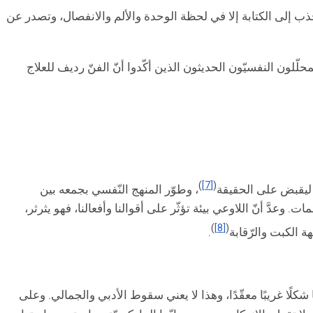
 تنجذب إلى الكتابة إلا في لحظة الوحدة والألم والانفصال، وتصدر عن
لّلون النفسيّون الحديثون الذين أكّدوا أنّ الفنّ رديف للعلاج
)
[7]
(
، وطوّر المنهج النّفسي بجمعه بين
ات. وعدَّ أنّ اللاوعي بيئة تؤثّر على أقوالنا وأفعالنا، فهو يثرثر،
)
[8]
(
 الكبت والرّقابة
.
شكلًا غريبًا معقّدًا، وهذا لا يعني سقوط الأدبي والجمالي. وعلى