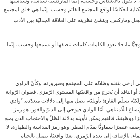
ّة، لا تقول بالانعكاس وحسب، إنّما الماركسيّة سياسة، وسياستها
كتابة انعكاسًا لواقع المجتمع القائم وحسب، إنّما هي خلق لمجتمع
يغل وماركس، وينشئ نظريته على العلاقة الجدليّة بين الأدب
قًا إيديولوجيًّا ما، فلا تعود الكلمات كلمات ننطقها أو نسمعها وحسب، إنّما
يخي أرخى بثقله وظلاله على المجتمع وصيرورته، وكأنّ الراوي
 الناقد أن يُخرج من واقعيّتها المستوى الرّمزي. فعنوان الرّواية
كنّه يسلّم القارئ تأويليّة، يصل منها إلى دلالات متعدّدة. “وادي
اع اللّامتناهي. أمّا الوادي فيوحي إلى الدنوّ والغور، هو رمز
ًا ووظيفةً، فالغيم يمكن تأويله بدلالة الظلّ والاحتجاب الذي يمنع
وصفه عنصرًا سماويًّا يقدّم المطر. وهو رمز القداسة والطهارة، لا
، بالإضافة إلى بعده الرّمزي، بعدًا واقعيًا، يتمثل بالحياة