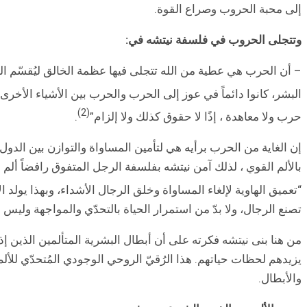
إلى محبة الحروب وصراع القوة.
وتتجلى الحروب في فلسفة نيتشه في:
– أن الحرب هي عطية من الله تتجلى فيها عظمة الخالق ليُقسّم النا
البشر، كانوا دائماً في عوز إلى الحرب والحرب بين الأشياء الأخرى
(2)
حرب ولا معاهدة ، إذًا لا حقوق كذلك ولا إلزام”
.
إن الغاية من الحرب برأيه هي لتأمين المساواة والتوازن بين الدول 
بالألم القوي ، لذلك آمن نيتشه بفلسفة الرجل المتفوق رافضاً ألم
“تعميق الهاوية لإلغاء المساواة وخلق الرجال الأشداء، وبهذا يولد ا
تصنع الرجال، ولا بدّ من استمرار الحياة بالتحدّي والمواجهة وليس ب
من هنا بنى نيتشه فكرته على أن أبطال البشرية المتألمين الذين إ
يزيدهم لحظات حياتهم. هذا الرُقيّ الروحي الوجودي المُتحدّي للألم يج
والأبطال.