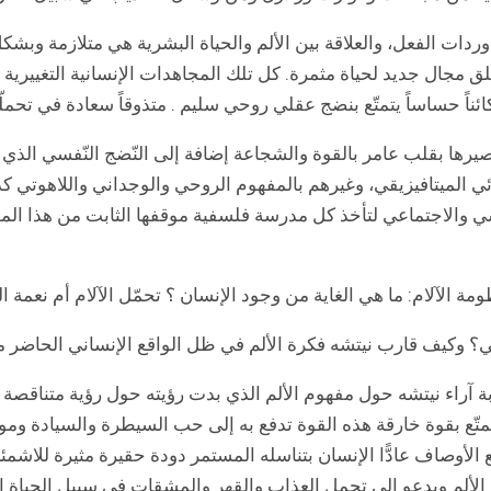
 وردات الفعل، والعلاقة بين الألم والحياة البشرية هي متلازمة وبشك
لق مجال جديد لحياة مثمرة. كل تلك المجاهدات الإنسانية التغييرية
 كائناً حساساً يتمتّع بنضج عقلي روحي سليم . متذوقاً سعادة في تح
رها بقلب عامر بالقوة والشجاعة إضافة إلى النّضج النّفسي الذي ي
ائي الميتافيزيقي، وغيرهم بالمفهوم الروحي والوجداني واللاهوتي ك
ي والاجتماعي لتأخذ كل مدرسة فلسفية موقفها الثابت من هذا المو
مة الآلام: ما هي الغاية من وجود الإنسان ؟ تحمّل الآلام أم نعمة
ي؟ وكيف قارب نيتشه فكرة الألم في ظل الواقع الإنساني الحاضر م
قاربة آراء نيتشه حول مفهوم الألم الذي بدت رؤيته حول رؤية متنا
يتمتّع بقوة خارقة هذه القوة تدفع به إلى حب السيطرة والسيادة 
الأوصاف عادًّا الإنسان بتناسله المستمر دودة حقيرة مثيرة للاشم
د الألم ويدعو إلى تحمل العذاب والقهر والمشقات في سبيل الحياة الأ