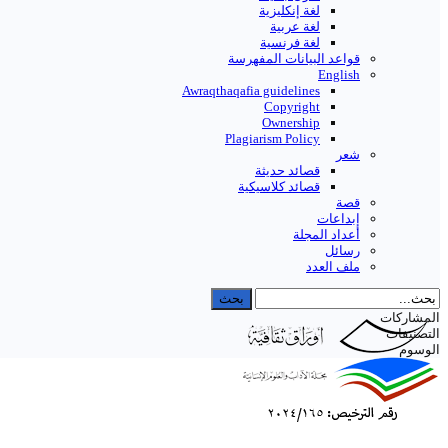
لغة إنكليزية
لغة عربية
لغة فرنسية
قواعد البیانات المفهرسة
English
Awraqthaqafia guidelines
Copyright
Ownership
Plagiarism Policy
شعر
قصائد حديثة
قصائد كلاسيكية
قصة
إبداعات
أعداد المجلة
رسائل
ملف العدد
المشاركات
التصنيفات
الوسوم