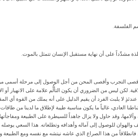
سم الفلسفة.
ة مشدِّداً على أن نهاية مستقبل الإنسان تتمثل بالموت.
قصى التجرب وأقصى المحن من أجل الوصول إلى مرحلة أسمى من الرقّي
قية. لكن ليس من الضروري أن يكون التألُّم علامة على الانهيار أو الا
 عندئذٍ لا يلبث الفرد أن يقيم الدليل على أنه يملك من القوة أي ا
طنا العادي، غالباً ما يكون مناسبة طيبة لإطلاق ما لدينا من طاقات ر
آلامها، وقد حاول ولا يزال جاهداً للسيطرة على الطبيعة ومفاجأته
 والهوان للوصول إلى آماله وأهدافه وتطلعاته. هذا السعي يوصله
هية. فانطلاقاً من هذا الصراع الذي عاشه نيتشه مع نفسه ومع الطبيعة