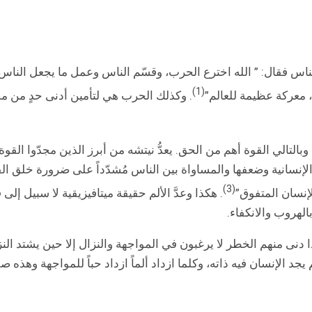
س فقال: ” الله اخترع الحرب، وقسّم الناس وعمل ما يجعل الناس يتف
(1)
، معركة عظيمة للعالم”
. وكذلك الحرب هي لتأمين أدنى حدٍ من مص
وبالتالي القوة أهم من الحق. يعدُّ نيتشه من أبرز الذين مجدّوا الق
 الإنسانية وضعفها والمساواة بين الناس مُشدّداً على ضرورة خلق ا
(3)
لإنسان المتفوق”
. هكذا وعدَّ الألم حقيقة ميتافيزيقية لا سبيل إل
الهروب والانكفاء.
ذا دنى منهم الخطر لا يرغبون في المواجهة والنزال إلا حين يشتد ا
د الإنسان فيه ذاته، وكلما ازداد ألماً ازداد حباً للمواجهة وهذه صفة