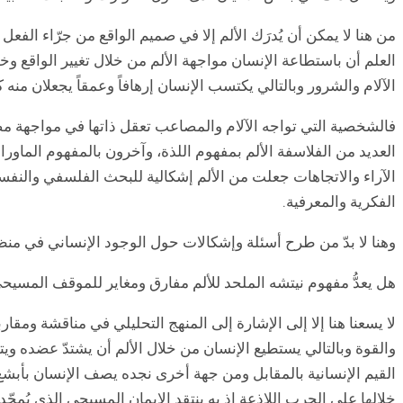
من هنا لا يمكن أن يُدرَك الألم إلا في صميم الواقع من جرّاء الفعل
العلم أن باستطاعة الإنسان مواجهة الألم من خلال تغيير الواقع وخ
الآلام والشرور وبالتالي يكتسب الإنسان إرهافاً وعمقاً يجعلان منه
فالشخصية التي تواجه الآلام والمصاعب تعقل ذاتها في مواجهة مصي
العديد من الفلاسفة الألم بمفهوم اللذة، وآخرون بالمفهوم الماور
الآراء والاتجاهات جعلت من الألم إشكالية للبحث الفلسفي والنفس
الفكرية والمعرفية.
وهنا لا بدّ من طرح أسئلة وإشكالات حول الوجود الإنساني في منظو
هل يعدُّ مفهوم نيتشه الملحد للألم مفارق ومغاير للموقف المسيح
لا يسعنا هنا إلا إلى الإشارة إلى المنهج التحليلي في مناقشة وم
والقوة وبالتالي يستطيع الإنسان من خلال الألم أن يشتدّ عضده و
القيم الإنسانية بالمقابل ومن جهة أخرى نجده يصف الإنسان بأبشع 
خلالها على الحرب اللاذعة إذ به ينتقد الإيمان المسيحي الذي يُمجّ