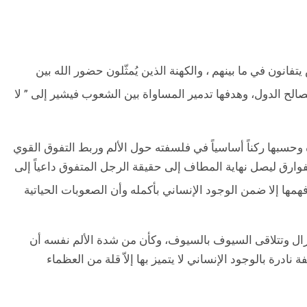
انون في ما بينهم ، والكهنة الذين يُمثّلون حضور الله بين
الح الدول، وهدفها تدمير المساواة بين الشعوب فيشير إلى ” لا
وة وحسبها ركناً أساسياً في فلسفته حول الألم وربط التفوق القوي
لفوارق ليصل نهاية المطاف إلى حقيقة الرجل المتفوق داعياً إلى
ى فهمها إلا ضمن الوجود الإنساني بأكمله وأن الصعوبات الحياتية
لنزال وتتلاقى السيوف بالسيوف، وكأن من شدة الألم نفسه أن
 نادرة بالوجود الإنساني لا يتميز بها إلاّ قلة من العظماء