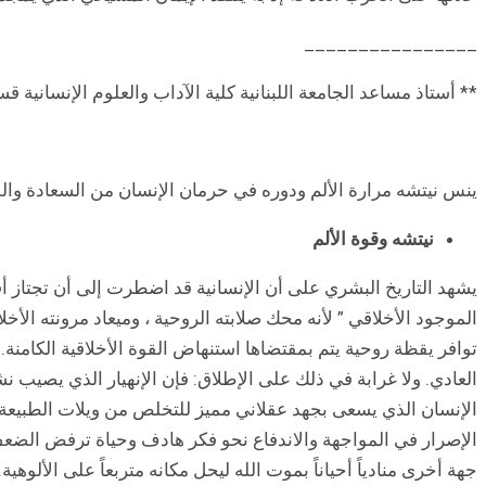
________________
** أستاذ مساعد الجامعة اللبنانية كلية الآداب والعلوم الإنسانية ق
ينس نيتشه مرارة الألم ودوره في حرمان الإنسان من السعادة واللذ
نيتشه وقوة الألم
يشهد التاريخ البشري على أن الإنسانية قد اضطرت إلى أن تجتاز أ
الموجود الأخلاقي ” لأنه محك صلابته الروحية ، وميعاد مرونته الأخلا
توافر يقظة روحية يتم بمقتضاها استنهاض القوة الأخلاقية الكامنة.
العادي. ولا غرابة في ذلك على الإطلاق: فإن الإنهيار الذي يصيب نشا
الإنسان الذي يسعى بجهد عقلاني مميز للتخلص من ويلات الطبيعة و
الإصرار في المواجهة والاندفاع نحو فكر هادف وحياة ترفض الضعف
جهة أخرى منادياً أحياناً بموت الله ليحل مكانه متربعاً على الألو