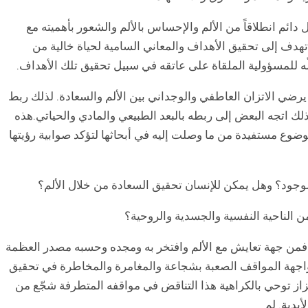
ل دائم انطلاقاً من الألم والإحساس بالألم والشعور بأهميته مع
 تهدف إلى تحقيق الأهداف والمعاني السامية لحياة خالية من
ملّه للمسؤولية الملقاة على عاتقه في سبيل تحقيق تلك الأهداف.
رضي الاتزان العاطفي والوجداني بين الألم والسعادة. لذلك ربط
ذلك اتجه البعض إلى ربطه بالبعد الطبيعي والمادي والحياتي.هذه
ضوع مستفيدة من ما وصلت إليه في أبحاثها لتؤكد صوابية رؤيتها
 الوجود؟ وهل يمكن للإنسان تحقيق السعادة من خلال الألم؟
ن الناحية النفسية والجسدية والروحية؟
قصة فمن جهة تعايش مع الألم وافتخر به ومجده وحسبه مصدر العظمة
ومواجهة المواقف الصعبة بشجاعة والمغامرة والمخاطرة في تحقيق
ئزاز توحي بالكراهية هذا التناقض في مواقفه المتطرفة شجّع من
بدية. لم