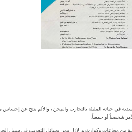
دية في حياته المليئة بالتجارب والمِحن ، والألم ينتج عن إحساس م
ر شخصياً أو جمعياً.
ية من مجاعات وكوارث وزلازل ومن وسائل التعذيب في سبيل الحري