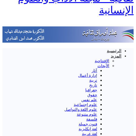
الإنسانية
الرئيسية
المزيد
الافتتاحية
الأبحاث
آثار
إدارة أعمال
تربية
تاريخ
جغرافيا
حقوق
علم نفس
علوم إجتماعية
علوم اللغة والتواصل
علوم متنوعة
فلسفة
فنون جميلة
لغة إنكليزية
لغة عربية