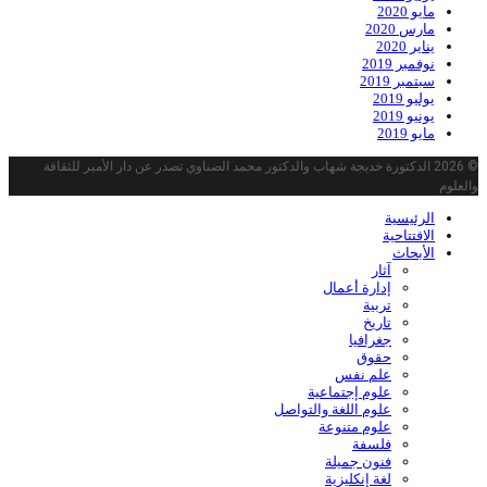
مايو 2020
مارس 2020
يناير 2020
نوفمبر 2019
سبتمبر 2019
يوليو 2019
يونيو 2019
مايو 2019
© 2026 الدكتورة خديجة شهاب والدكتور محمد الضناوي تصدر عن دار الأمير للثقافة
والعلوم
الرئيسية
الافتتاحية
الأبحاث
آثار
إدارة أعمال
تربية
تاريخ
جغرافيا
حقوق
علم نفس
علوم إجتماعية
علوم اللغة والتواصل
علوم متنوعة
فلسفة
فنون جميلة
لغة إنكليزية