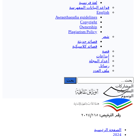
لغة فرنسية
قواعد البیانات المفهرسة
English
Awraqthaqafia guidelines
Copyright
Ownership
Plagiarism Policy
شعر
قصائد حديثة
قصائد كلاسيكية
قصة
إبداعات
أعداد المجلة
رسائل
ملف العدد
المشاركات
التصنيفات
الوسوم
الصفحة الرئيسية
2024