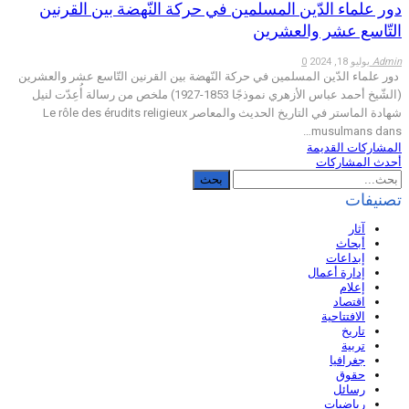
دور علماء الدّين المسلمين في حركة النّهضة بين القرنين
التّاسع عشر والعشرين
Admin
يوليو 18, 2024
0
دور علماء الدّين المسلمين في حركة النّهضة بين القرنين التّاسع عشر والعشرين
(الشّيخ أحمد عباس الأزهري نموذجًا 1853-1927) ملخص من رسالة أُعِدّت لنيل
شهادة الماستر في التاريخ الحديث والمعاصر Le rôle des érudits religieux
musulmans dans…
المشاركات القديمة
أحدث المشاركات
تصنيفات
آثار
أبحاث
إبداعات
إدارة أعمال
إعلام
اقتصاد
الافتتاحية
تاريخ
تربية
جغرافيا
حقوق
رسائل
رياضيات