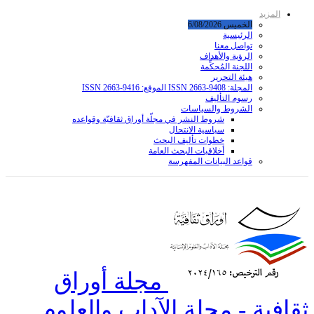
المزيد
الخميس 6/08/2026
الرئيسية
تواصل معنا
الرؤية والأهداف
اللجنة المُحكِّمة
هيئة التحرير
المجلة: ISSN 2663-9408 الموقع: ISSN 2663-9416
رسوم التأليف
الشروط والسياسات
شروط النشر في مجلّة أوراق ثقافيّة وقواعده
سياسية الانتحال
خطوات تأليف البحث
أخلاقيات البحث العامة
قواعد البیانات المفهرسة
مجلة أوراق
ثقافية - مجلة الآداب والعلوم