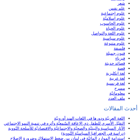
شعر
علم نفس
علوم إجتماعية
علوم إسلاميّة
علوم الحاسوب
علوم الحياة
علوم اللغة والتواصل
علوم سياسية
علوم متنوعة
فلسفة
فنون جميلة
فيزياء
قصائد حديثة
قصة
لغة إنكليزية
لغة عربية
لغة فرنسية
مسرح
معلوماتيّة
ملف العدد
أحدث المقالات
اللغة العربيّة ودورها في اللغات الهند أوروبيّة
التقبّل الأُسري للطفل ذي الإعاقة السّمعيّة وأثره في تنمية النمو الاجتماعي
الآثار السياسية والبيئيّة والصحيّة والاجتماعيّة والاقتصاديّة للأسلحة النّووية
(دراسة في الجغرافيا السياسيّة النّووية)
استدامة الموارد المائيّة في لبنان بين ضغط الاستهلاك وضرورة الإصلاح