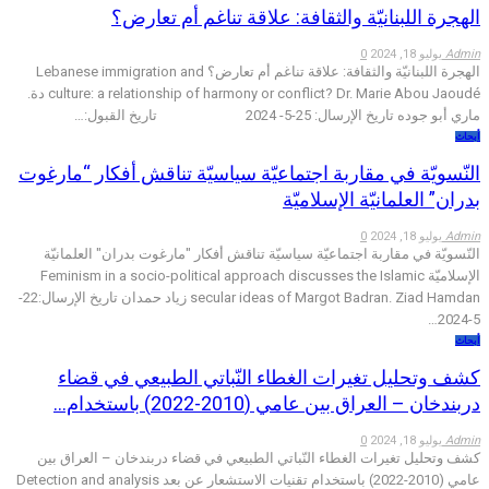
الهجرة اللبنانيّة والثقافة: علاقة تناغم أم تعارض؟
Admin
يوليو 18, 2024
0
الهجرة اللبنانيّة والثقافة: علاقة تناغم أم تعارض؟ Lebanese immigration and
culture: a relationship of harmony or conflict? Dr. Marie Abou Jaoudé دة.
ماري أبو جوده تاريخ الإرسال: 25-5- 2024 تاريخ القبول:…
أبحاث
النّسويّة في مقاربة اجتماعيّة سياسيّة تناقش أفكار “مارغوت
بدران” العلمانيّة الإسلاميّة
Admin
يوليو 18, 2024
0
النّسويّة في مقاربة اجتماعيّة سياسيّة تناقش أفكار "مارغوت بدران" العلمانيّة
الإسلاميّة Feminism in a socio-political approach discusses the Islamic
secular ideas of Margot Badran. Ziad Hamdan زياد حمدان تاريخ الإرسال:22-
5-2024…
أبحاث
كشف وتحليل تغيرات الغطاء النّباتي الطبيعي في قضاء
دربندخان – العراق بين عامي (2010-2022) باستخدام…
Admin
يوليو 18, 2024
0
كشف وتحليل تغيرات الغطاء النّباتي الطبيعي في قضاء دربندخان – العراق بين
عامي (2010-2022) باستخدام تقنيات الاستشعار عن بعد Detection and analysis