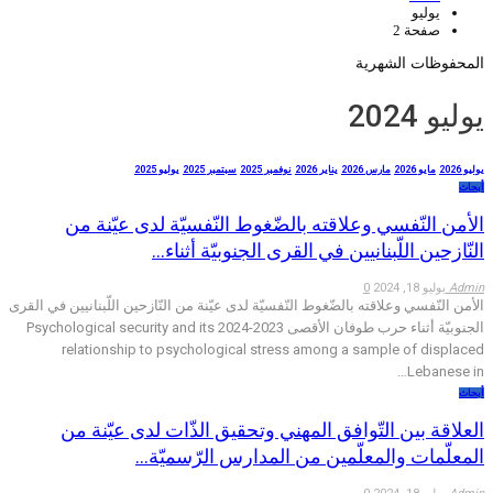
يوليو
صفحة 2
المحفوظات الشهرية
يوليو 2024
يوليو 2026
مايو 2026
مارس 2026
يناير 2026
نوفمبر 2025
سبتمبر 2025
يوليو 2025
أبحاث
الأمن النّفسي وعلاقته بالضّغوط النّفسيّة لدى عيّنة من
النّازحين اللّبنانيين في القرى الجنوبيّة أثناء…
Admin
يوليو 18, 2024
0
الأمن النّفسي وعلاقته بالضّغوط النّفسيّة لدى عيّنة من النّازحين اللّبنانيين في القرى
الجنوبيّة أثناء حرب طوفان الأقصى 2023-2024 Psychological security and its
relationship to psychological stress among a sample of displaced
Lebanese in…
أبحاث
العلاقة بين التّوافق المهني وتحقيق الذّات لدى عيّنة من
المعلّمات والمعلّمين من المدارس الرّسميّة…