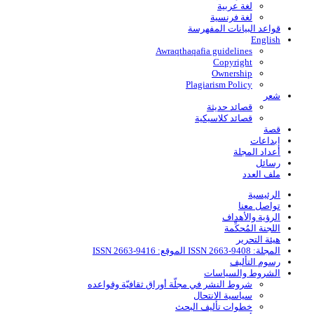
لغة عربية
لغة فرنسية
قواعد البیانات المفهرسة
English
Awraqthaqafia guidelines
Copyright
Ownership
Plagiarism Policy
شعر
قصائد حديثة
قصائد كلاسيكية
قصة
إبداعات
أعداد المجلة
رسائل
ملف العدد
الرئيسية
تواصل معنا
الرؤية والأهداف
اللجنة المُحكِّمة
هيئة التحرير
المجلة: ISSN 2663-9408 الموقع: ISSN 2663-9416
رسوم التأليف
الشروط والسياسات
شروط النشر في مجلّة أوراق ثقافيّة وقواعده
سياسية الانتحال
خطوات تأليف البحث