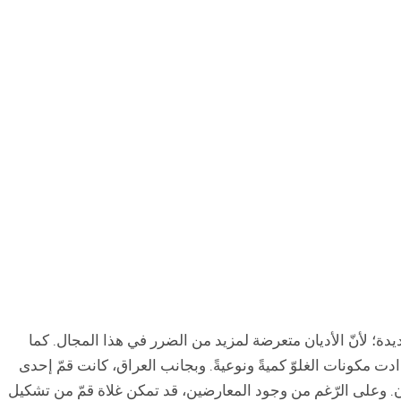
دة؛ لأنّ الأديان متعرضة لمزيد من الضرر في هذا المجال. کما
دت مكونات الغلوّ كميةً ونوعيةً. وبجانب العراق، كانت قمّ إحدى
زمان. وعلی الرّغم من وجود المعارضين، قد تمكن غلاة قمّ من تشكيل