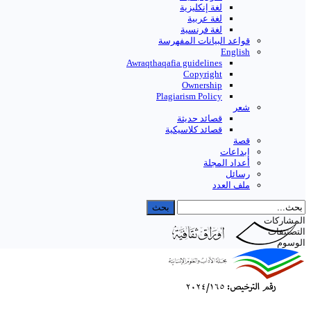
لغة إنكليزية
لغة عربية
لغة فرنسية
قواعد البیانات المفهرسة
English
Awraqthaqafia guidelines
Copyright
Ownership
Plagiarism Policy
شعر
قصائد حديثة
قصائد كلاسيكية
قصة
إبداعات
أعداد المجلة
رسائل
ملف العدد
المشاركات
التصنيفات
الوسوم