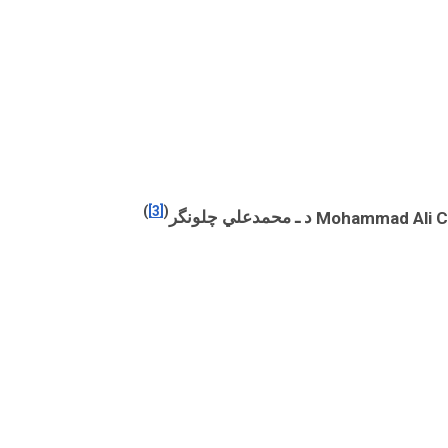
)
[3]
(
Mohammad Ali C
د ـ محمدعلي چلونگر