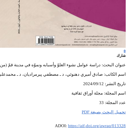
0
شارك
عنوان البحث: دراسة عوامل نشوء الغلوّ وأسبابه ونموّه في مدينة قمّ (من 
اسم الكاتب: صادق أميري دهنوئي، د ـ مصطفي پيرمراديان، د ـ محمدعلي
تاريخ النشر: 2024/09/12
اسم المجلة: مجلة أوراق ثقافية
عدد المجلة: 33
تحميل البحث بصيغة PDF
ADOI:
https://aif-doi.org/awraq/013328