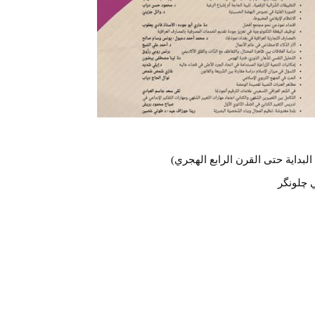
البداية حتی القرن الرابع الهجري)
 چلونگر