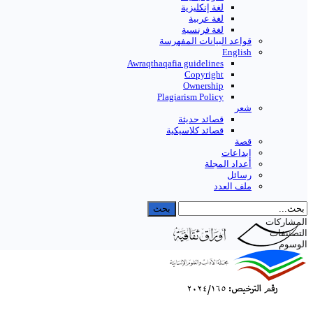
لغة إنكليزية
لغة عربية
لغة فرنسية
قواعد البیانات المفهرسة
English
Awraqthaqafia guidelines
Copyright
Ownership
Plagiarism Policy
شعر
قصائد حديثة
قصائد كلاسيكية
قصة
إبداعات
أعداد المجلة
رسائل
ملف العدد
المشاركات
التصنيفات
الوسوم