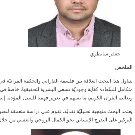
جعفر شانظري
الملخص
يتناول هذا البحث العلاقة بين فلسفة الفارابي والحكمة القرآنيّة ف
متكامل للسّعادة كغاية وجوديّة تسعى البشرية لتحقيقها، خاصةً ف
وتعاليم القرآن الكريم، ما يسهم في تعزيز فهمنا للسبل المؤدية إلى
يعتمد البحث منهجية تحليليّة نقديّة، تقوم على دراسة متعمقة لنص
التركيز على التدرج الإنساني نحو الكمال الروحي والعقلي من خلال 