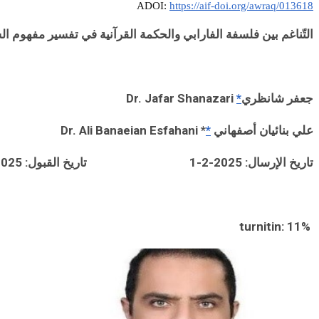
ADOI:
https://aif-doi.org/awraq/013618
التّناغم بين فلسفة الفارابي والحكمة القرآنية في تفسير مفهوم الس
جعفر
شانظري
*
Dr. Jafar Shanazari
علي
بنائيان
أصفهاني
*
*
Dr. Ali Banaeian Esfahani
تاريخ الإرسال:
2025-2-1
تاريخ القبول:
25-2-15
turnitin: 11%