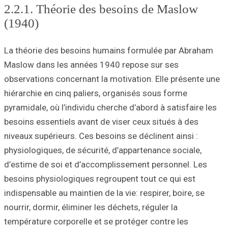
2.2.1. Théor
(1940)
La théorie des b
Maslow dans les
observations conc
hiérarchie en cin
pyramidale, où l’i
besoins essentiel
niveaux supérieur
physiologiques, d
d’estime de soi 
besoins physiolo
indispensable au m
nourrir, dormir, é
température corpo