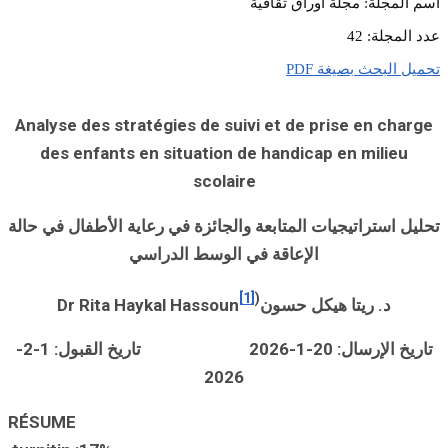
Analyse des str
des enfants 
ية الأطفال في حالة
ي
Dr Rita
Ha
تاريخ الإرسال: 20-1-2026 تاريخ القبول: 1-2-
R
É
S