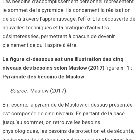
Les besoins d’ac
le sommet de la p
de soi à travers l
nouvelles techniq
désintéressées, 
pleinement ce qu’i
La figure ci-des
niveaux des bes
Pyramide des b
Source:
Maslo
En résumé, la py
est composée de 
jusqu’au sommet,
physiologiques, l
les besoins de re