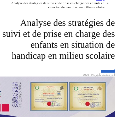
Analyse des straté
Anal
suivi et 
e
handic