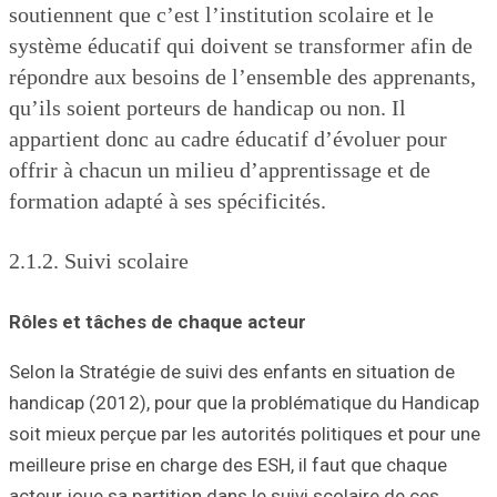
soutiennent que 
système éducati
répondre aux be
qu’ils soient po
appartient donc
offrir à chacun 
formation adapté
2.1.2. Suivi sco
Rôles et tâches
Selon la Stratégi
handicap (2012),
soit mieux perçue
meilleure prise e
acteur joue sa par