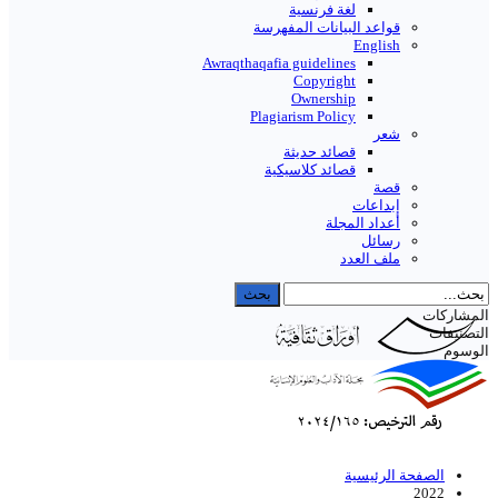
لغة فرنسية
قواعد البیانات المفهرسة
English
Awraqthaqafia guidelines
Copyright
Ownership
Plagiarism Policy
شعر
قصائد حديثة
قصائد كلاسيكية
قصة
إبداعات
أعداد المجلة
رسائل
ملف العدد
المشاركات
التصنيفات
الوسوم
الصفحة الرئيسية
2022