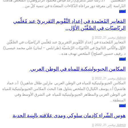
المتعلّمين أ.د رشا عمر تدمري() رعد فياض محمود الزكروطي() الملخّص هدفت
الدّراسة إلى معرفة دور مراعاة الذّكاءات المتعدّدة في تنمية كلّ من…
أبحاث
المَعايير المُعتَمدة في إعدادِ التَّقْويم التَقريريّ عند مُعَلّمي
الريّاضيّات في الصَّفَّيْن الأوَّل…
Admin
نوفمبر 21, 2022
0
المَعايير المُعتَمدة في إعدادِ التَّقْويم التَقريريّ عند مُعَلّمي الريّاضيّات في الصَّفَّيْن
الأوَّل والثَّاني الثانَويّ في الثّانَويّات الرَّسْميَّة (طرابلس – لبنان) علي محمد عيسى()
د. رفيف حسين الصلح() الملخص تهدف هذه…
أبحاث
المكامن الجيوبوليتيكية للمياه في الوطن العربي
Admin
نوفمبر 21, 2022
0
المكامن الجيوبوليتيكية للمياه في الوطن العربي مارلين طلال شاهين() أ.د.عماد
هاشم() أ.د.يوسف الكيال() الملخص يتناول هذا البحث المكامن الجيوبوليتيكية للمياه
في الوطن العربي والمظاهر الجيوبوليتيكية للمياه في الشرق الأوسط وفي
المنطقة…
أبحاث
هوس الشّراء كإدمان سلوكي ومدى علاقته بالبِنية الحدية
Admin
نوفمبر 21, 2022
0