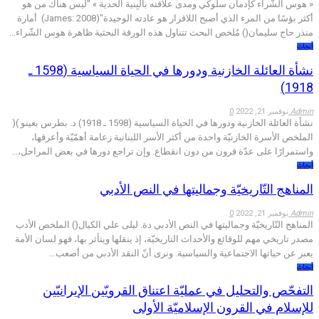
« هوس الشّراء كإدمان سلوكي ومدى علاقته بالبِنية الحدية » "ليس هناك من هو
أكثر بؤسًا من المرء الذي أصبح اللاقرار هو عادته الوحيدة"(James: 2008) أمارة
منذر حاج سليمان() مُلخص البحث تتناول هذه الورقة البحثية ظاهرة هوس الشّراء…
أبحاث
نشأة العائلة الخازنية ودورها في الحياة السياسية (1598 ـ
1918)
Admin
نوفمبر 21, 2022
0
نشأة العائلة الخازنية ودورها في الحياة السياسية (1598 ـ 1918) د. بطرس بعينو )(
الملخص الأسرة الخازنيّة واحدة من أكثر الأسر اللبنانية زعامة أهمّيّة وأعرقها،
واستمرارًا على عدّة قرون من دون انقطاع. وإن تراجع دورها في بعض المراحل،…
أبحاث
المناهج التّاريخيّة وجماليتها في النص الأدبي
Admin
نوفمبر 21, 2022
0
المناهج التّاريخيّة وجماليتها في النص الأدبي دة. ليلى علي الكيال() الملخص الأدب
مصدر تاريخي مهم للوقائع والأحداث التاريخيّة، إذ ينقلها ويتأثر بها، فهو لسان الأمة
يعبر عن حياتها الاجتماعية والسياسية. ونرى أنّ النقد الأدبي من أصعب…
أبحاث
التفحّص والتحلیل في عمليّة اعتناق القرويّين الإيرانيّين
للإسلام في القرون الإسلاميّة الأولى