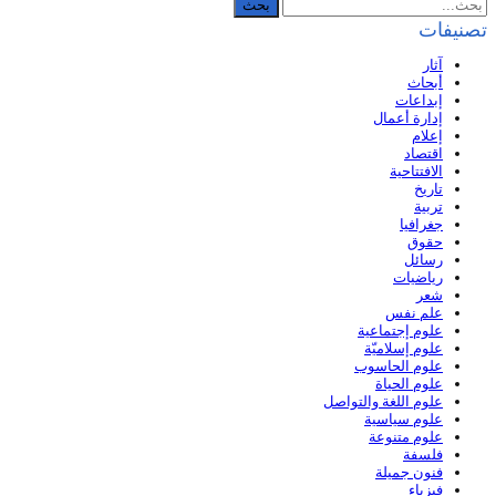
تصنيفات
آثار
أبحاث
إبداعات
إدارة أعمال
إعلام
اقتصاد
الافتتاحية
تاريخ
تربية
جغرافيا
حقوق
رسائل
رياضيات
شعر
علم نفس
علوم إجتماعية
علوم إسلاميّة
علوم الحاسوب
علوم الحياة
علوم اللغة والتواصل
علوم سياسية
علوم متنوعة
فلسفة
فنون جميلة
فيزياء