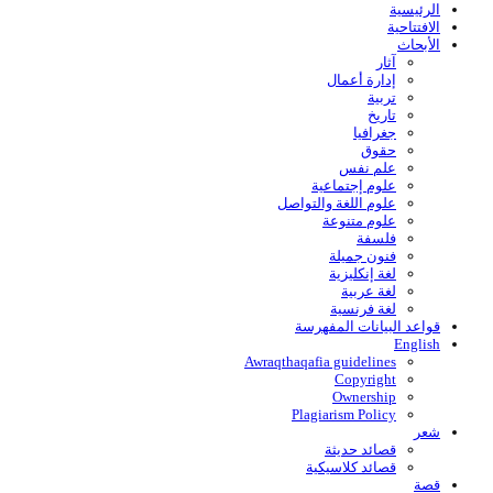
الرئيسية
الافتتاحية
الأبحاث
آثار
إدارة أعمال
تربية
تاريخ
جغرافيا
حقوق
علم نفس
علوم إجتماعية
علوم اللغة والتواصل
علوم متنوعة
فلسفة
فنون جميلة
لغة إنكليزية
لغة عربية
لغة فرنسية
قواعد البیانات المفهرسة
English
Awraqthaqafia guidelines
Copyright
Ownership
Plagiarism Policy
شعر
قصائد حديثة
قصائد كلاسيكية
قصة