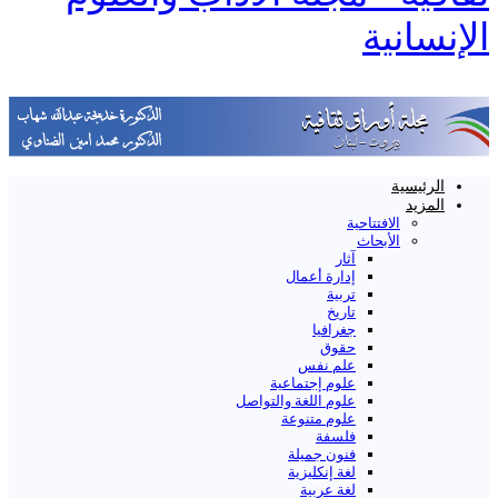
الإنسانية
الرئيسية
المزيد
الافتتاحية
الأبحاث
آثار
إدارة أعمال
تربية
تاريخ
جغرافيا
حقوق
علم نفس
علوم إجتماعية
علوم اللغة والتواصل
علوم متنوعة
فلسفة
فنون جميلة
لغة إنكليزية
لغة عربية