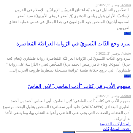
Admin
نوفمبر 21, 2022
0
التفحّص والتحلیل في عمليّة اعتناق القرويّين الإيرانيّين للإسلام في القرون
الإسلاميّة الأولى بتول ریاحی الدهنوي()/ أصغر فروغي الأبري()/ سيد أصغر
المحمودأبادي() الملخص جهد المؤلفون في هذا المقال في فحص عملية اعتناق
القرويين…
أبحاث
سرد وجع الذّات النّسويّ في الرّواية العراقيّة المُعاصرة
Admin
نوفمبر 21, 2022
0
سرد وجع الذّات النّسويّ في الرّواية العراقيّة المُعاصرة رواية طشاري لإنعام كجه
جي() أنموذجًا وفاء عامر رميض الحمداني() الملخّص تُضيء الدّراسة على رواية "
طشاري"، التي تروي حكاية طبيبة عراقية مسيحيّة تضطرها ظروف الحرب إلى…
أبحاث
مفهوم الأدب في كتاب “أدب القاضي” لابن القاصّ
Admin
نوفمبر 21, 2022
0
مفهوم الأدب في كتاب "أدب القاضي" لابن القاصّ، أبي العباس أحمد بن أحمد
الطبري البغدادي (٣٣٥هـ/٩٤٦م) خلود أنور سقباني() الملخص يتناول البحث موضوع
أدب القضاة، والصفات التي يجب على القاضي وأعوانه التحلي بها، وما ينبغي الأخذ
به أو تركه،…
المشاركات القديمة
أحدث المشاركات