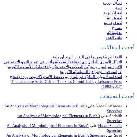
قصائد حديثة
قصة
لغة إنكليزية
لغة عربية
لغة فرنسية
مسرح
معلوماتيّة
ملف العدد
أحدث المقالات
اللغة العربيّة ودورها في اللغات الهند أوروبيّة
التقبّل الأُسري للطفل ذي الإعاقة السّمعيّة وأثره في تنمية النمو الاجتماعي
الآثار السياسية والبيئيّة والصحيّة والاجتماعيّة والاقتصاديّة للأسلحة النّووية
(دراسة في الجغرافيا السياسيّة النّووية)
استدامة الموارد المائيّة في لبنان بين ضغط الاستهلاك وضرورة الإصلاح
The Lebanese Artist Gebran Tarazi as Chronicled by Lebanese Press
(1993-2017)
أحدث التعليقات
Nada El-Khansa
على
An Analysis of Morphological Elements in Bush’s
Speeches
Andalib
على
An Analysis of Morphological Elements in Bush’s
Speeches
Hanaa Samaha
على
An Analysis of Morphological Elements in Bush’s
Speeches
Suad
على
An Analysis of Morphological Elements in Bush’s Speeches