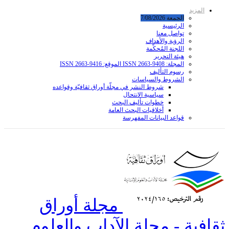
المزيد
الجمعة 7/08/2026
الرئيسية
تواصل معنا
الرؤية والأهداف
اللجنة المُحكِّمة
هيئة التحرير
المجلة: ISSN 2663-9408 الموقع: ISSN 2663-9416
رسوم التأليف
الشروط والسياسات
شروط النشر في مجلّة أوراق ثقافيّة وقواعده
سياسية الانتحال
خطوات تأليف البحث
أخلاقيات البحث العامة
قواعد البیانات المفهرسة
مجلة أوراق
ثقافية - مجلة الآداب والعلوم