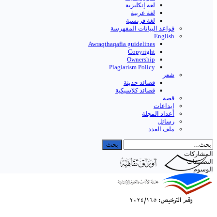
لغة إنكليزية
لغة عربية
لغة فرنسية
قواعد البیانات المفهرسة
English
Awraqthaqafia guidelines
Copyright
Ownership
Plagiarism Policy
شعر
قصائد حديثة
قصائد كلاسيكية
قصة
إبداعات
أعداد المجلة
رسائل
ملف العدد
المشاركات
التصنيفات
الوسوم