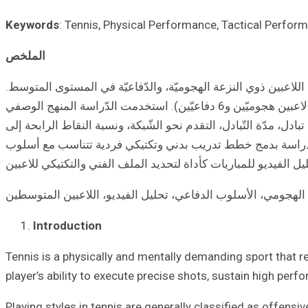
Keywords
: Tennis, Physical Performance, Tactical Perform
الملخص
اللاعبين ذوي النزعة الهجوميّة، والدّفاعيّة في المستوى المتوسط.
تكونت عينة البحث من 12 لاعبًا من أكاديميّة سيرف للتنس في لبنان، قُسِّمت إلى مجموعتين بناءً على تحليل فيديو لمبارياتهم (6 لاعبين هجوميّين و6 دفاعيّين). استخدمت الدّراسة المنهج الوصفي
ادل، مدّة التّبادل، التقدم نحو الشّبكة، ونسبة النقاط الرابحة إلى
ي الدراسة بدمج خطط تدريب بدني وتكتيكي فردية تتناسب مع أسلوب
 الفيديو للمباريات كأداة لتحديد الملف الفني والتكتيكي للاعبين
وب الهجومي، الأسلوب الدفاعي، تحليل الفيديو، اللاعبين المتوسطين
Introduction
Tennis is a physically and mentally demanding sport that re
player’s ability to execute precise shots, sustain high p
Playing styles in tennis are generally classified as offensi