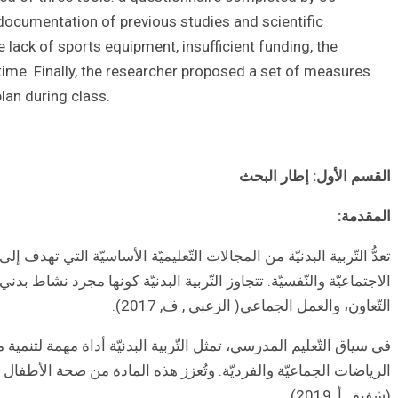
 documentation of previous studies and scientific
lack of sports equipment, insufficient funding, the
time. Finally, the researcher proposed a set of measures
lan during class.
القسم الأول: إطار البحث
المقدمة:
تعدُّ التّربية البدنيّة من المجالات التّعليميّة الأساسيّة التي تهد
الاجتماعيّة والنّفسيّة. تتجاوز التّربية البدنيّة كونها مجرد نشاط
التّعاون، والعمل الجماعي( الزعبي , ف, 2017).
في سياق التّعليم المدرسي، تمثل التّربية البدنيّة أداة مهمة لتنمية 
الرياضات الجماعيّة والفرديّة. وتُعزز هذه المادة من صحة الأطفا
(شفيق ,أ ,2019).