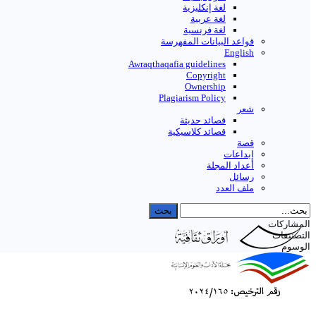
لغة إنكليزية
لغة عربية
لغة فرنسية
قواعد البیانات المفهرسة
English
Awraqthaqafia guidelines
Copyright
Ownership
Plagiarism Policy
شعر
قصائد حديثة
قصائد كلاسيكية
قصة
إبداعات
أعداد المجلة
رسائل
ملف العدد
المشاركات
التصنيفات
الوسوم