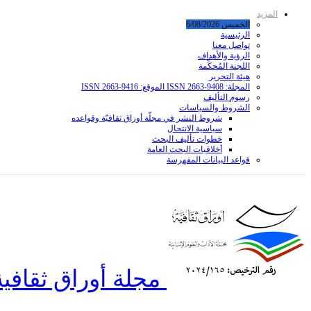
المزيد
الخميس 6/08/2026
الرئيسية
تواصل معنا
الرؤية والأهداف
اللجنة المُحكِّمة
هيئة التحرير
المجلة: ISSN 2663-9408 الموقع: ISSN 2663-9416
رسوم التأليف
الشروط والسياسات
شروط النشر في مجلّة أوراق ثقافيّة وقواعده
سياسية الانتحال
خطوات تأليف البحث
أخلاقيات البحث العامة
قواعد البیانات المفهرسة
مجلة أوراق ثقافية