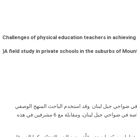
Challenges of physical education teachers in achieving 
)
A field study in private schools in the suburbs of Mou
خاصة في ضواحي جبل لبنان. وقد استخدم الباحث المنهج الوصفي
التّحليلي الذي يتناسب مع طبيعة الدِّراسة، وقد تكونت الدِّراسة من 3 أدوات وهي الإستبانة التي تمثلت من 30 معلم في المدارس الخاصة في ضواحي جبل لبنان، ومقابلة مع 6 مشرفين في هذه
 خطط سنويّة واضحة و قلّة وجود البنى التحتيّة ، كما الفروقات