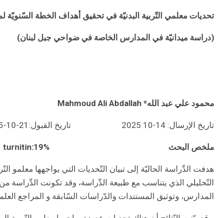
تحديات معلمي التّربية البدنيّة في تحقيق أهداف الخطة السّنويّة لمادة
(دراسة ميدانيّة في المدارس الخاصة في ضواحي جبل لبنان)
محمود علي عبد الله*
Mahmoud Ali Abdallah
تاريخ الإرسال: 14-10 2025 تاريخ القبول:21-10-2025
ملخص البحث
turnitin:19%
هدفت الدِّراسة الحاليّة إلى تبيان التّحديات التي يواجهها معلمو
المدارس، وتوثيق المستندات والدّراسات السّابقة و المراجع العلميّ
و قد بيّنت النّتائج أن هناك تحديات عديدة يواجهها معلمو التّربية ا