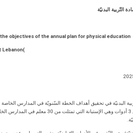
 التّربية البدنيّة
the objectives of the annual plan for physical education
nt Lebanon(
 التّربية البدنيّة في تحقيق أهداف الخطة السّنويّة في المدارس ال
ة.
لبدنيّة؛ وهي النّقص في الأدوات الرّياضيّة ونقص التمويل، وعدم وجود