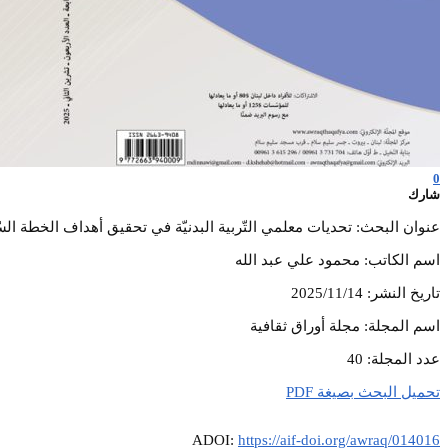
0
شارك
عنوان البحث: تحديات معلمي التّربية البدنيّة في تحقيق أهداف الخطة السّنويّ
اسم الكاتب: محمود علي عبد الله
تاريخ النشر: 2025/11/14
اسم المجلة: مجلة أوراق ثقافية
عدد المجلة: 40
تحميل البحث بصيغة PDF
ADOI:
https://aif-doi.org/awraq/014016